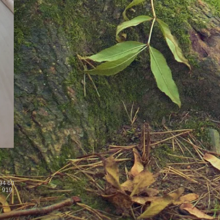
 94 60
 919