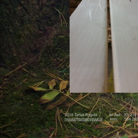
2018 Tartak Ryguła
tel./fax: 32/ 216
rygula@tartakrygula.pl
kom: 504 262