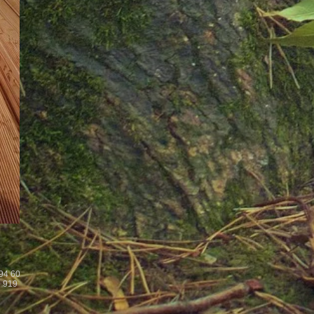
 94 60
 919