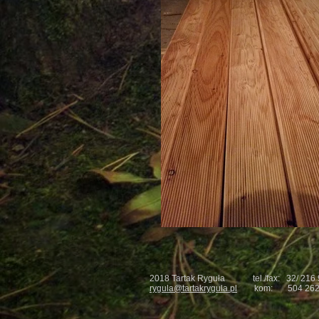
2018 Tartak Ryguła
tel./fax: 32/ 216
rygula@tartakrygula.pl
kom: 504 262